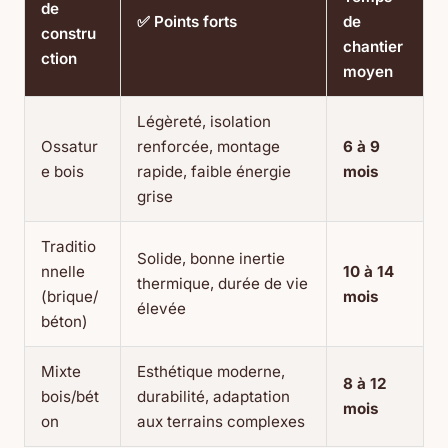
de
✅ Points forts
de
constru
chantier
ction
moyen
Légèreté, isolation
Ossatur
renforcée, montage
6 à 9
e bois
rapide, faible énergie
mois
grise
Traditio
Solide, bonne inertie
nnelle
10 à 14
thermique, durée de vie
(brique/
mois
élevée
béton)
Mixte
Esthétique moderne,
8 à 12
bois/bét
durabilité, adaptation
mois
on
aux terrains complexes