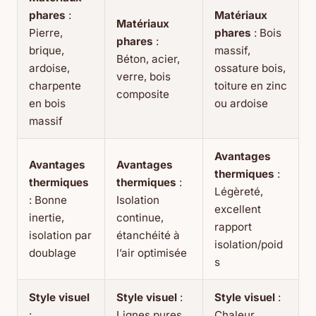
phares
:
Matériaux
Matériaux
Pierre,
phares
: Bois
phares
:
brique,
massif,
Béton, acier,
ardoise,
ossature bois,
verre, bois
charpente
toiture en zinc
composite
en bois
ou ardoise
massif
Avantages
Avantages
Avantages
thermiques
:
thermiques
thermiques
:
Légèreté,
: Bonne
Isolation
excellent
inertie,
continue,
rapport
isolation par
étanchéité à
isolation/poid
doublage
l’air optimisée
s
Style visuel
Style visuel
:
Style visuel
:
:
Lignes pures,
Chaleur