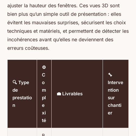
ajuster la hauteur des fenêtres. Ces vues 3D sont
bien plus qu’un simple outil de présentation : elles
évitent les mauvaises surprises, sécurisent les choix
techniques et matériels, et permettent de détecter les
incohérences avant qu’elles ne deviennent des
erreurs coûteuses.
⚙️
C
🔧
🔍 Type
o
Interve
de
m
ntion
💼 Livrables
prestatio
pl
sur
n
e
chanti
xi
er
té
B