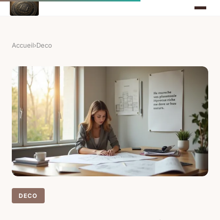
Accueil
›
Deco
DECO