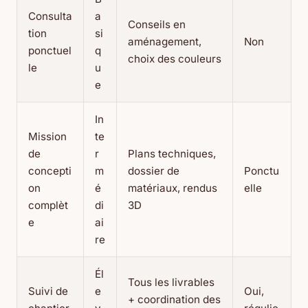
Consulta
a
Conseils en
tion
si
aménagement,
Non
ponctuel
q
choix des couleurs
le
u
e
In
Mission
te
de
r
Plans techniques,
concepti
m
dossier de
Ponctu
on
é
matériaux, rendus
elle
complèt
di
3D
e
ai
re
Él
Tous les livrables
Suivi de
e
Oui,
+ coordination des