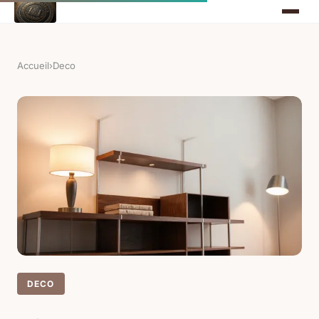
Accueil
›
Deco
DECO