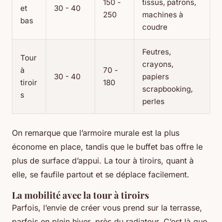
150 -
tissus, patrons,
et
30 - 40
250
machines à
bas
coudre
Feutres,
Tour
crayons,
à
70 -
30 - 40
papiers
tiroir
180
scrapbooking,
s
perles
On remarque que l’armoire murale est la plus
économe en place, tandis que le buffet bas offre le
plus de surface d’appui. La tour à tiroirs, quant à
elle, se faufile partout et se déplace facilement.
La mobilité avec la tour à tiroirs
Parfois, l’envie de créer vous prend sur la terrasse,
parfois en plein hiver, près du radiateur. C’est là que