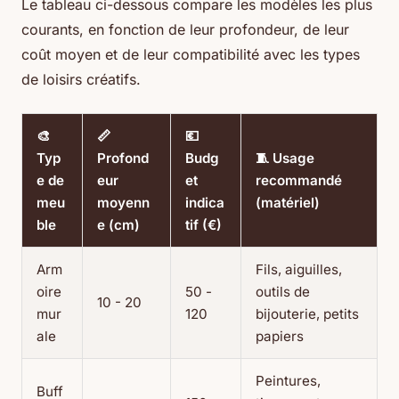
Le tableau ci-dessous compare les modèles les plus
courants, en fonction de leur profondeur, de leur
coût moyen et de leur compatibilité avec les types
de loisirs créatifs.
🎨
📏
💶
Typ
Profond
Budg
🧵 Usage
e de
eur
et
recommandé
meu
moyenn
indica
(matériel)
ble
e (cm)
tif (€)
Arm
Fils, aiguilles,
oire
50 -
outils de
10 - 20
mur
120
bijouterie, petits
ale
papiers
Peintures,
Buff