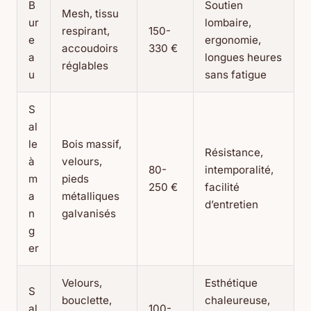
B
Soutien
Mesh, tissu
ur
lombaire,
respirant,
150-
e
ergonomie,
accoudoirs
330 €
a
longues heures
réglables
u
sans fatigue
S
al
le
Bois massif,
Résistance,
à
velours,
80-
intemporalité,
m
pieds
250 €
facilité
a
métalliques
d’entretien
n
galvanisés
g
er
Velours,
Esthétique
S
bouclette,
chaleureuse,
al
100-