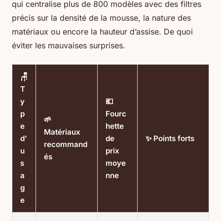
qui centralise plus de 800 modèles avec des filtres
précis sur la densité de la mousse, la nature des
matériaux ou encore la hauteur d’assise. De quoi
éviter les mauvaises surprises.
🪑
T
y
💶
p
Fourc
🌱
e
hette
Matériaux
d'
de
✨ Points forts
recommand
u
prix
és
s
moye
a
nne
g
e