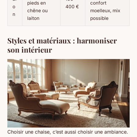
pieds en
confort
o
400 €
chêne ou
moelleux, mix
n
laiton
possible
Styles et matériaux : harmoniser
son intérieur
Choisir une chaise, c’est aussi choisir une ambiance.