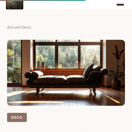
Accueil
›
Deco
DECO