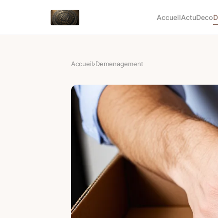
Accueil
Actu
Deco
D
Accueil
›
Demenagement