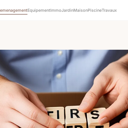
emenagement
Equipement
Immo
Jardin
Maison
Piscine
Travaux