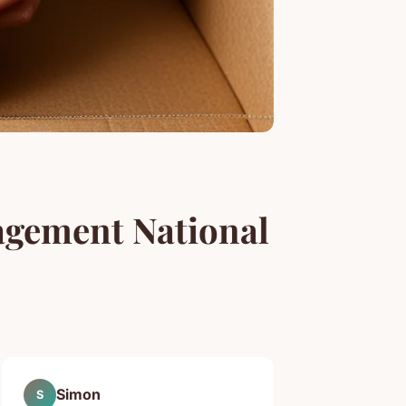
agement National
Simon
S