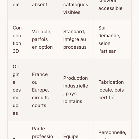
souvent
om
absent
catalogues
accessible
visibles
Con
Sur
Variable,
Standard,
cep
demande,
parfois
intégré au
tion
selon
en option
processus
3D
l'artisan
Ori
gin
France
Production
e
ou
Fabrication
industrielle
des
Europe,
locale, bois
, pays
me
circuits
certifié
lointains
ubl
courts
es
Par le
Personnelle,
professio
Équipe